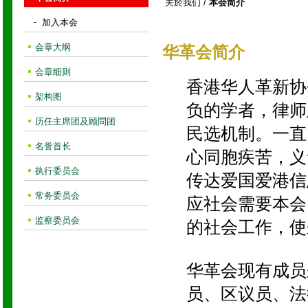
关於我们
/
本会简介
-
加入本会
会章大纲
华革会简介
会章细则
香港华人革新协
架构图
负的学者，律师
历任主席团及顾問团
民选机制。一直
名誉首长
心同胞疾苦，义
执行委员会
传达爱国爱港信
常务委员会
应社会需要本会
监察委员会
的社会工作，使
华革会现有成员
员、区议员、法