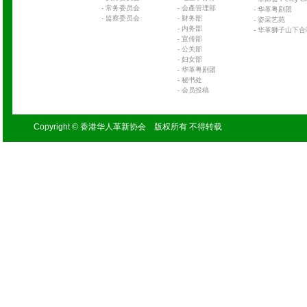
-
常务委员会
-
会產管理部
-
华革粤剧团
-
监察委员会
-
财务部
-
姿采艺苑
-
内务部
-
华革狮子山下合
-
宣传部
-
公关部
-
妇女部
-
华革粤剧团
-
秘书处
-
会员投稿
Copyright © 香港华人革新协会 版权所有 不得转载