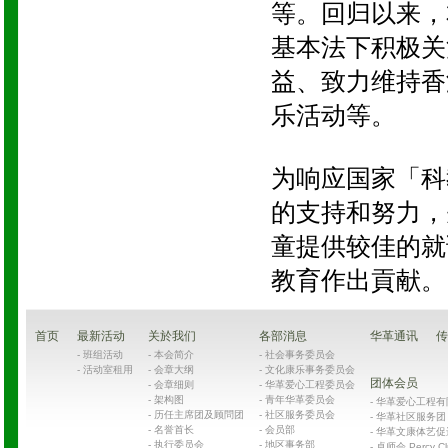
等。回归以来，
基本法下积极关
益、致力维持香
乐活动等。
为响应国家「科
的支持和努力，
童提供较佳的就
教育作出貢献。
首页
最新活动
关於我们
各部消息
华革通讯
传
-
班组活动
-
本会简介
-
社会事务委员会
-
活动室租用
-
会章大纲
-
文化康乐事务委员会
团体会员
-
会章细则
-
华革爱心工程委员会
-
架构图
-
青年华革委员会
-
华革爱心工程有限公司
-
历任主席团及顾問团
-
社区服务委员会
-
华革社区服务团 Chin
-
名誉首长
-
会员部
-
华革文康体艺促
-
执行委员会
-
地区事务部
-
卓师会 Percy Cl