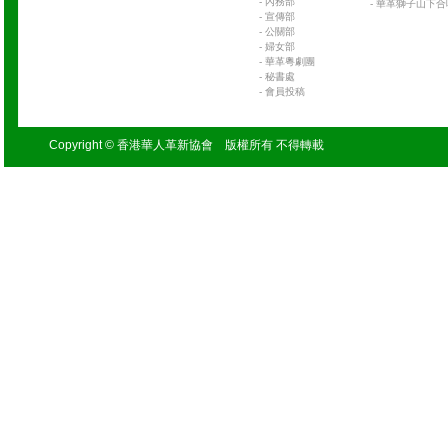
-
內務部
-
華革獅子山下合
-
宣傳部
-
公關部
-
婦女部
-
華革粵劇團
-
秘書處
-
會員投稿
Copyright © 香港華人革新協會 版權所有 不得轉載