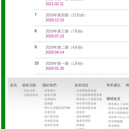
2021-02-11
7
2020年第四期（12月份）
2020-12-10
8
2020年第三期（7月份）
2020-07-23
9
2020年第二期（4月份）
2020-04-14
10
2020年第一期（1月份）
2020-01-20
首頁
最新活動
關於我們
各部消息
華革通訊
傳
-
班組活動
-
本會簡介
-
社會事務委員會
-
活動室租用
-
會章大綱
-
文化康樂事務委員會
團體會員
-
會章細則
-
華革愛心工程委員會
-
架構圖
-
青年華革委員會
-
華革愛心工程有限公司
-
歷任主席團及顧問團
-
社區服務委員會
-
華革社區服務團 Chin
-
名譽首長
-
會員部
-
華革文康體藝促
-
執行委員會
-
地區事務部
-
卓師會 Percy Cl
-
常務委員會
-
會產管理部
-
華革粵劇團
-
監察委員會
-
財務部
-
姿采藝苑