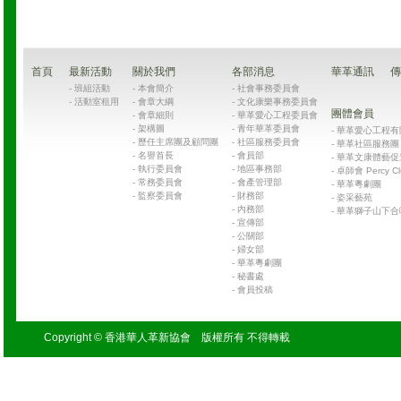
首頁
最新活動
關於我們
各部消息
華革通訊
傳
-
班組活動
-
本會簡介
-
社會事務委員會
-
活動室租用
-
會章大綱
-
文化康樂事務委員會
團體會員
-
會章細則
-
華革愛心工程委員會
-
架構圖
-
青年華革委員會
-
華革愛心工程有限公司
-
歷任主席團及顧問團
-
社區服務委員會
-
華革社區服務團 Chin
-
名譽首長
-
會員部
-
華革文康體藝促
-
執行委員會
-
地區事務部
-
卓師會 Percy Cl
-
常務委員會
-
會產管理部
-
華革粵劇團
-
監察委員會
-
財務部
-
姿采藝苑
-
內務部
-
華革獅子山下合
-
宣傳部
-
公關部
-
婦女部
-
華革粵劇團
-
秘書處
-
會員投稿
Copyright © 香港華人革新協會 版權所有 不得轉載