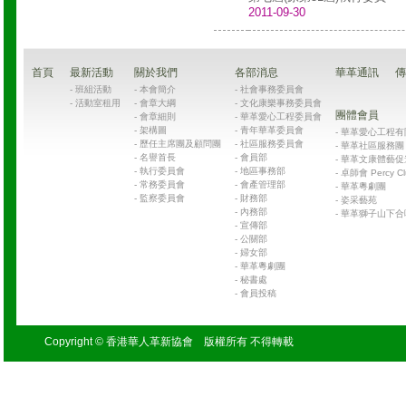
2011-09-30
首頁
最新活動
關於我們
各部消息
華革通訊
傳
-
班組活動
-
本會簡介
-
社會事務委員會
-
活動室租用
-
會章大綱
-
文化康樂事務委員會
團體會員
-
會章細則
-
華革愛心工程委員會
-
架構圖
-
青年華革委員會
-
華革愛心工程有限公司
-
歷任主席團及顧問團
-
社區服務委員會
-
華革社區服務團 Chin
-
名譽首長
-
會員部
-
華革文康體藝促
-
執行委員會
-
地區事務部
-
卓師會 Percy Cl
-
常務委員會
-
會產管理部
-
華革粵劇團
-
監察委員會
-
財務部
-
姿采藝苑
-
內務部
-
華革獅子山下合
-
宣傳部
-
公關部
-
婦女部
-
華革粵劇團
-
秘書處
-
會員投稿
Copyright © 香港華人革新協會 版權所有 不得轉載