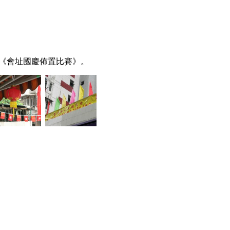
辦《會址國慶佈置比賽》。