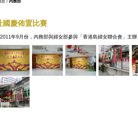
消息
/
內務部
址國慶佈置比賽
2011年9月份，內務部與婦女部參與「香港島婦女聯合會」主