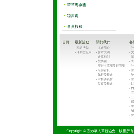
華革粵劇團
秘書處
會員投稿
首頁
最新活動
關於我們
各
-
班組活動
-
本會簡介
-
社
-
活動室租用
-
會章大綱
-
文
-
會章細則
-
華
-
架構圖
-
青
-
歷任主席團及顧問團
-
社
-
名譽首長
-
會
-
執行委員會
-
地
-
常務委員會
-
會
-
監察委員會
-
財
-
內
-
宣
-
公
-
婦
-
華
-
秘
-
會
Copyright © 香港華人革新協會 版權所