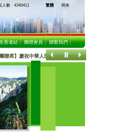
 : 4340411
繁體
簡体
友善連結
團體會員
聯繫我們
聯席】慶祝中華人民共和國成立75周年聯歡晚宴
關注香港事