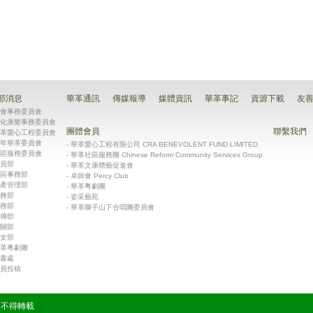
部消息
華革通訊
傳媒報導
媒體資訊
華革事記
資源下載
友
會事務委員會
化康樂事務委員會
團體會員
聯繫我們
革愛心工程委員會
年華革委員會
-
華革愛心工程有限公司 CRA BENEVOLENT FUND LIMITED
區服務委員會
-
華革社區服務團 Chinese Reform Community Services Group
員部
-
華革文康體藝促進會
區事務部
-
卓師會 Percy Club
產管理部
-
華革粵劇團
務部
-
姿采藝苑
務部
-
華革獅子山下合唱團委員會
傳部
關部
女部
革粵劇團
書處
員投稿
有 不得轉載