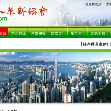
連至舊網頁
瀏覧人數
消息
華革通訊
傳媒報導
媒體資訊
華革事記
資源下載
【關注香港事務社團