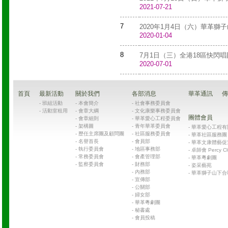
2021-07-21
7
2020年1月4日（六）華革
2020-01-04
8
7月1日（三）全港18區快閃
2020-07-01
首頁
最新活動
關於我們
各部消息
華革通訊
傳
-
班組活動
-
本會簡介
-
社會事務委員會
-
活動室租用
-
會章大綱
-
文化康樂事務委員會
團體會員
-
會章細則
-
華革愛心工程委員會
-
架構圖
-
青年華革委員會
-
華革愛心工程有限公司
-
歷任主席團及顧問團
-
社區服務委員會
-
華革社區服務團 Chin
-
名譽首長
-
會員部
-
華革文康體藝促
-
執行委員會
-
地區事務部
-
卓師會 Percy Cl
-
常務委員會
-
會產管理部
-
華革粵劇團
-
監察委員會
-
財務部
-
姿采藝苑
-
內務部
-
華革獅子山下合
-
宣傳部
-
公關部
-
婦女部
-
華革粵劇團
-
秘書處
-
會員投稿