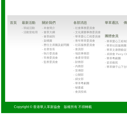
首頁
最新活動
關於我們
各部消息
華革通訊
傳
-
班組活動
-
本會簡介
-
社會事務委員會
-
活動室租用
-
會章大綱
-
文化康樂事務委員會
團體會員
-
會章細則
-
華革愛心工程委員會
-
架構圖
-
青年華革委員會
-
華革愛心工程有限公司
-
歷任主席團及顧問團
-
社區服務委員會
-
華革社區服務團 Chin
-
名譽首長
-
會員部
-
華革文康體藝促
-
執行委員會
-
地區事務部
-
卓師會 Percy Cl
-
常務委員會
-
會產管理部
-
華革粵劇團
-
監察委員會
-
財務部
-
姿采藝苑
-
內務部
-
華革獅子山下合
-
宣傳部
-
公關部
-
婦女部
-
華革粵劇團
-
秘書處
-
會員投稿
Copyright © 香港華人革新協會 版權所有 不得轉載