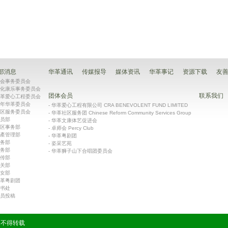
部消息
华革通讯
传媒报导
媒体资讯
华革事记
资源下载
友
会事务委员会
化康乐事务委员会
团体会员
联系我们
革爱心工程委员会
年华革委员会
-
华革爱心工程有限公司 CRA BENEVOLENT FUND LIMITED
区服务委员会
-
华革社区服务团 Chinese Reform Community Services Group
员部
-
华革文康体艺促进会
区事务部
-
卓师会 Percy Club
產管理部
-
华革粤剧团
务部
-
姿采艺苑
务部
-
华革狮子山下合唱团委员会
传部
关部
女部
革粤剧团
书处
员投稿
有 不得转载