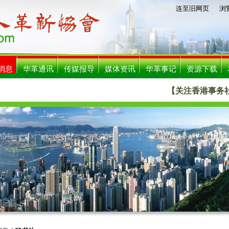
连至旧网页
浏覧人数
消息
华革通讯
传媒报导
媒体资讯
华革事记
资源下载
【关注香港事务社