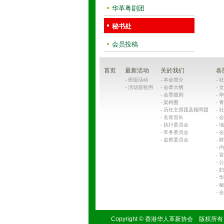
华革粤剧团
秘书处
会员投稿
首页
最新活动
关於我们
各
-
班组活动
-
本会简介
-
社
-
活动室租用
-
会章大纲
-
文
-
会章细则
-
华
-
架构图
-
青
-
历任主席团及顾問团
-
社
-
名誉首长
-
会
-
执行委员会
-
地
-
常务委员会
-
会
-
监察委员会
-
财
-
内
-
宣
-
公
-
妇
-
华
-
秘
-
会
Copyright © 香港华人革新协会 版权所