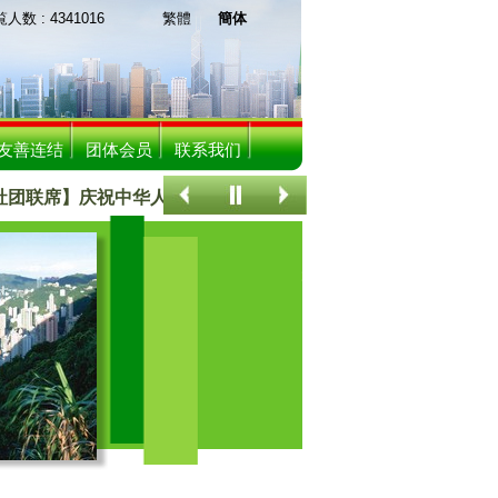
 : 4341016
繁體
簡体
友善连结
团体会员
联系我们
团联席】庆祝中华人民共和国成立75周年联欢晚宴
关注香港