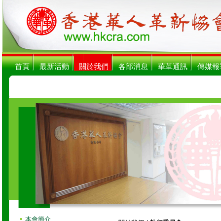
首頁
最新活動
關於我們
各部消息
華革通訊
傳媒報
【
本會簡介