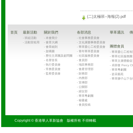
(二)太極班--海報(2).pdf
首頁
最新活動
關於我們
各部消息
華革通訊
傳
-
班組活動
-
本會簡介
-
社會事務委員會
-
活動室租用
-
會章大綱
-
文化康樂事務委員會
團體會員
-
會章細則
-
華革愛心工程委員會
-
架構圖
-
青年華革委員會
-
華革愛心工程有限公司
-
歷任主席團及顧問團
-
社區服務委員會
-
華革社區服務團 Chin
-
名譽首長
-
會員部
-
華革文康體藝促
-
執行委員會
-
地區事務部
-
卓師會 Percy Cl
-
常務委員會
-
會產管理部
-
華革粵劇團
-
監察委員會
-
財務部
-
姿采藝苑
-
內務部
-
華革獅子山下合
-
宣傳部
-
公關部
-
婦女部
-
華革粵劇團
-
秘書處
-
會員投稿
Copyright © 香港華人革新協會 版權所有 不得轉載