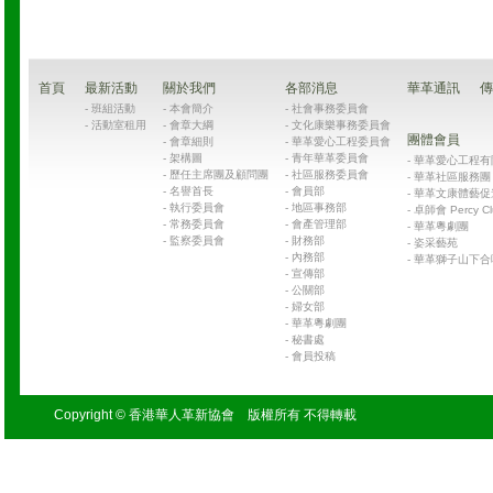
首頁
最新活動
關於我們
各部消息
華革通訊
傳
-
班組活動
-
本會簡介
-
社會事務委員會
-
活動室租用
-
會章大綱
-
文化康樂事務委員會
團體會員
-
會章細則
-
華革愛心工程委員會
-
架構圖
-
青年華革委員會
-
華革愛心工程有限公司
-
歷任主席團及顧問團
-
社區服務委員會
-
華革社區服務團 Chin
-
名譽首長
-
會員部
-
華革文康體藝促
-
執行委員會
-
地區事務部
-
卓師會 Percy Cl
-
常務委員會
-
會產管理部
-
華革粵劇團
-
監察委員會
-
財務部
-
姿采藝苑
-
內務部
-
華革獅子山下合
-
宣傳部
-
公關部
-
婦女部
-
華革粵劇團
-
秘書處
-
會員投稿
Copyright © 香港華人革新協會 版權所有 不得轉載