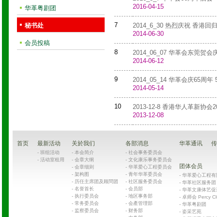
2016-04-15
华革粤剧团
7
秘书处
2014_6_30 热烈庆祝 香港
2014-06-30
会员投稿
8
2014_06_07 华革会东莞贺会
2014-06-12
9
2014_05_14 华革会庆65周年
2014-05-14
10
2013-12-8 香港华人革新协
2013-12-08
首页
最新活动
关於我们
各部消息
华革通讯
传
-
班组活动
-
本会简介
-
社会事务委员会
-
活动室租用
-
会章大纲
-
文化康乐事务委员会
团体会员
-
会章细则
-
华革爱心工程委员会
-
架构图
-
青年华革委员会
-
华革爱心工程有限公司
-
历任主席团及顾問团
-
社区服务委员会
-
华革社区服务团 Chin
-
名誉首长
-
会员部
-
华革文康体艺促
-
执行委员会
-
地区事务部
-
卓师会 Percy Cl
-
常务委员会
-
会產管理部
-
华革粤剧团
-
监察委员会
-
财务部
-
姿采艺苑