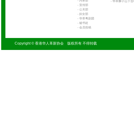
-
内务部
-
华革狮子山下合
-
宣传部
-
公关部
-
妇女部
-
华革粤剧团
-
秘书处
-
会员投稿
Copyright © 香港华人革新协会 版权所有 不得转载