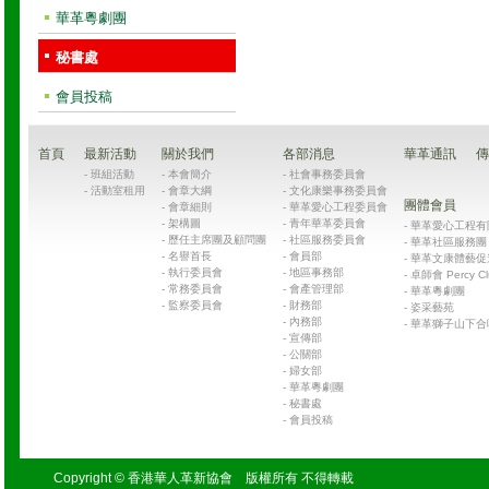
華革粵劇團
秘書處
會員投稿
首頁
最新活動
關於我們
各部消息
華革通訊
傳
-
班組活動
-
本會簡介
-
社會事務委員會
-
活動室租用
-
會章大綱
-
文化康樂事務委員會
團體會員
-
會章細則
-
華革愛心工程委員會
-
架構圖
-
青年華革委員會
-
華革愛心工程有限公司
-
歷任主席團及顧問團
-
社區服務委員會
-
華革社區服務團 Chin
-
名譽首長
-
會員部
-
華革文康體藝促
-
執行委員會
-
地區事務部
-
卓師會 Percy Cl
-
常務委員會
-
會產管理部
-
華革粵劇團
-
監察委員會
-
財務部
-
姿采藝苑
-
內務部
-
華革獅子山下合
-
宣傳部
-
公關部
-
婦女部
-
華革粵劇團
-
秘書處
-
會員投稿
Copyright © 香港華人革新協會 版權所有 不得轉載