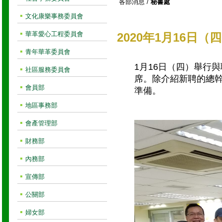
各部消息
/
秘書處
文化康樂事務委員會
華革愛心工程委員會
2020年1月16日
青年華革委員會
1月16日（四）舉行
社區服務委員會
席。除介紹新聘的總
會員部
準備。
地區事務部
會產管理部
財務部
內務部
宣傳部
公關部
婦女部