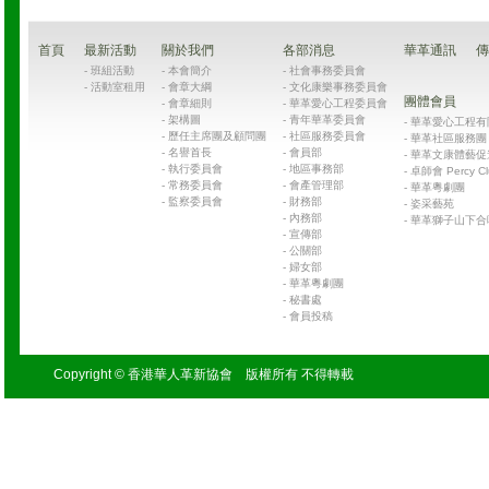
首頁
最新活動
關於我們
各部消息
華革通訊
傳
-
班組活動
-
本會簡介
-
社會事務委員會
-
活動室租用
-
會章大綱
-
文化康樂事務委員會
團體會員
-
會章細則
-
華革愛心工程委員會
-
架構圖
-
青年華革委員會
-
華革愛心工程有限公司
-
歷任主席團及顧問團
-
社區服務委員會
-
華革社區服務團 Chin
-
名譽首長
-
會員部
-
華革文康體藝促
-
執行委員會
-
地區事務部
-
卓師會 Percy Cl
-
常務委員會
-
會產管理部
-
華革粵劇團
-
監察委員會
-
財務部
-
姿采藝苑
-
內務部
-
華革獅子山下合
-
宣傳部
-
公關部
-
婦女部
-
華革粵劇團
-
秘書處
-
會員投稿
Copyright © 香港華人革新協會 版權所有 不得轉載