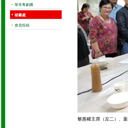
華革粵劇團
秘書處
會員投稿
黎惠權主席（左二）、葉