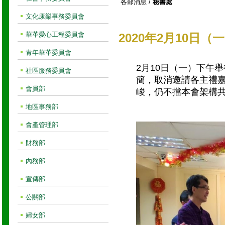
各部消息
/
秘書處
文化康樂事務委員會
華革愛心工程委員會
2020年2月10日
青年華革委員會
2月10日（一）下午
社區服務委員會
簡，取消邀請各主禮
會員部
峻，仍不擋本會架構共
地區事務部
會產管理部
財務部
內務部
宣傳部
公關部
婦女部