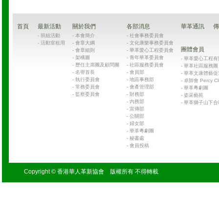
首頁
最新活動
關於我們
各部消息
華革通訊
傳
-
班組活動
-
本會簡介
-
社會事務委員會
-
活動室租用
-
會章大綱
-
文化康樂事務委員會
團體會員
-
會章細則
-
華革愛心工程委員會
-
架構圖
-
青年華革委員會
-
華革愛心工程有限公司
-
歷任主席團及顧問團
-
社區服務委員會
-
華革社區服務團 Chin
-
名譽首長
-
會員部
-
華革文康體藝促
-
執行委員會
-
地區事務部
-
卓師會 Percy Cl
-
常務委員會
-
會產管理部
-
華革粵劇團
-
監察委員會
-
財務部
-
姿采藝苑
-
內務部
-
華革獅子山下合
-
宣傳部
-
公關部
-
婦女部
-
華革粵劇團
-
秘書處
-
會員投稿
Copyright © 香港華人革新協會 版權所有 不得轉載