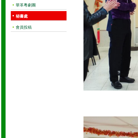
華革粵劇團
秘書處
會員投稿