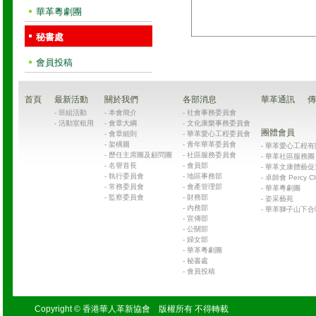
華革粵劇團
秘書處
會員投稿
首頁
最新活動
關於我們
各部消息
華革通訊
傳
-
班組活動
-
本會簡介
-
社會事務委員會
-
活動室租用
-
會章大綱
-
文化康樂事務委員會
團體會員
-
會章細則
-
華革愛心工程委員會
-
架構圖
-
青年華革委員會
-
華革愛心工程有限公司
-
歷任主席團及顧問團
-
社區服務委員會
-
華革社區服務團 Chin
-
名譽首長
-
會員部
-
華革文康體藝促
-
執行委員會
-
地區事務部
-
卓師會 Percy Cl
-
常務委員會
-
會產管理部
-
華革粵劇團
-
監察委員會
-
財務部
-
姿采藝苑
-
內務部
-
華革獅子山下合
-
宣傳部
-
公關部
-
婦女部
-
華革粵劇團
-
秘書處
-
會員投稿
Copyright © 香港華人革新協會 版權所有 不得轉載