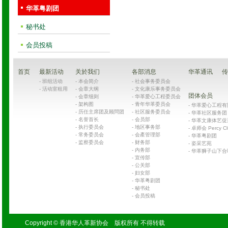
华革粤剧团
秘书处
会员投稿
首页
最新活动
关於我们
各部消息
华革通讯
传
-
班组活动
-
本会简介
-
社会事务委员会
-
活动室租用
-
会章大纲
-
文化康乐事务委员会
团体会员
-
会章细则
-
华革爱心工程委员会
-
架构图
-
青年华革委员会
-
华革爱心工程有限公司
-
历任主席团及顾問团
-
社区服务委员会
-
华革社区服务团 Chin
-
名誉首长
-
会员部
-
华革文康体艺促
-
执行委员会
-
地区事务部
-
卓师会 Percy Cl
-
常务委员会
-
会產管理部
-
华革粤剧团
-
监察委员会
-
财务部
-
姿采艺苑
-
内务部
-
华革狮子山下合
-
宣传部
-
公关部
-
妇女部
-
华革粤剧团
-
秘书处
-
会员投稿
Copyright © 香港华人革新协会 版权所有 不得转载