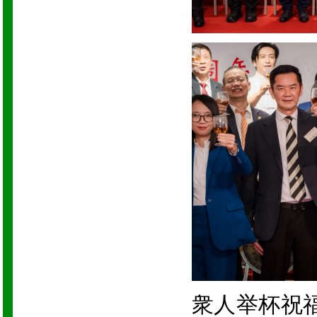
衆人举杯祝