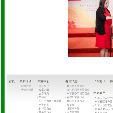
首页
最新活动
关於我们
各部消息
华革通讯
传
-
班组活动
-
本会简介
-
社会事务委员会
-
活动室租用
-
会章大纲
-
文化康乐事务委员会
团体会员
-
会章细则
-
华革爱心工程委员会
-
架构图
-
青年华革委员会
-
华革爱心工程有限公司
-
历任主席团及顾問团
-
社区服务委员会
-
华革社区服务团 Chin
-
名誉首长
-
会员部
-
华革文康体艺促
-
执行委员会
-
地区事务部
-
卓师会 Percy Cl
-
常务委员会
-
会產管理部
-
华革粤剧团