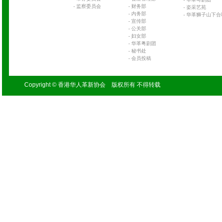
-
监察委员会
-
财务部
-
姿采艺苑
-
内务部
-
华革狮子山下合
-
宣传部
-
公关部
-
妇女部
-
华革粤剧团
-
秘书处
-
会员投稿
Copyright © 香港华人革新协会 版权所有 不得转载