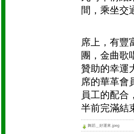
間，乘坐交
席上，有豐
團，金曲歌
贊助的幸運
席的華革會
員工的配合
半前完滿結
舞蹈＿好運來.jpeg