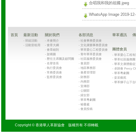
合唱我和我的祖國.jpeg
WhatsApp Image 2019-12-2
首頁
最新活動
關於我們
各部消息
華革通訊
傳
-
班組活動
-
本會簡介
-
社會事務委員會
-
活動室租用
-
會章大綱
-
文化康樂事務委員會
團體會員
-
會章細則
-
華革愛心工程委員會
-
架構圖
-
青年華革委員會
-
華革愛心工程有限公司
-
歷任主席團及顧問團
-
社區服務委員會
-
華革社區服務團 Chin
-
名譽首長
-
會員部
-
華革文康體藝促
-
執行委員會
-
地區事務部
-
卓師會 Percy Cl
-
常務委員會
-
會產管理部
-
華革粵劇團
-
監察委員會
-
財務部
-
姿采藝苑
-
內務部
-
華革獅子山下合
-
宣傳部
-
公關部
-
婦女部
-
華革粵劇團
-
秘書處
-
會員投稿
Copyright © 香港華人革新協會 版權所有 不得轉載